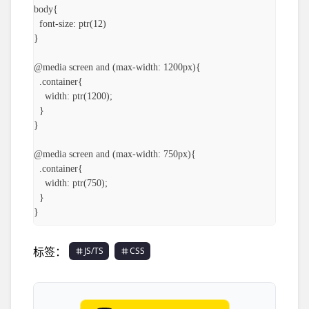
body{

  font-size: ptr(12)

}

@media screen and (max-width: 1200px){

  .container{

    width: ptr(1200);

  }

}

@media screen and (max-width: 750px){

  .container{

    width: ptr(750);

  }

标签：
JS/TS
CSS