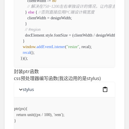
        clientWidth -= 
80
// 解决在750~1200左右单独设计的情况，让内容主体的
      } 
else
 { 
//否则直接应用PC端设计稿宽度
        clientWidth = designWidth;

      }

// #region 
      docElement.
style
.
fontSize
 = (clientWidth / designWidth) * 
100
    }

window
.
addEventListener
(
"resize"
, recal);

recal
();

封装ptr函数
css预处理器编写函数(我这边用的是stylus)
stylus
复制成功
ptr(px){

  return unit((px / 100), 'rem');

}
