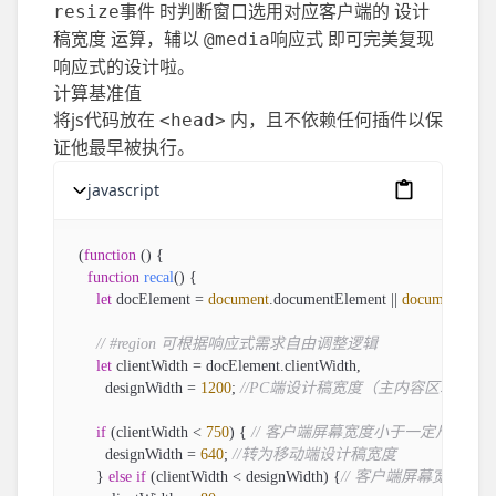
时判断窗口选用对应客户端的
resize事件
设计
运算，辅以
即可完美复现
稿宽度
@media响应式
响应式的设计啦。
计算基准值
将js代码放在
内，且不依赖任何插件以保
<head>
证他最早被执行。
javascript
复制成功
  (
function
 (
) {

function
recal
(
) {

let
 docElement = 
document
.
documentElement
 || 
document
.
bod
// #region 可根据响应式需求自由调整逻辑
let
 clientWidth = docElement.
clientWidth
,

        designWidth = 
1200
; 
//PC端设计稿宽度（主内容区域）
if
 (clientWidth < 
750
) { 
// 客户端屏幕宽度小于一定尺寸时
        designWidth = 
640
; 
//转为移动端设计稿宽度
      } 
else
if
 (clientWidth < designWidth) {
// 客户端屏幕宽度小