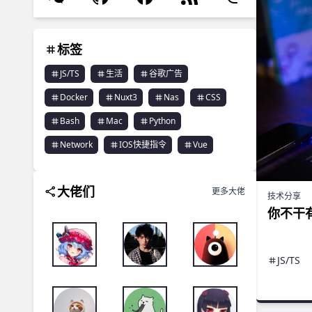
标签
JS/TS
生活
谷歌广告
Docker
Nuxt3
Nas
CSS
Bash
Mac
Python
Network
IOS快捷指令
Vue
大佬们
更多大佬
技术分享
imxizhenのBlog
你不干
超能小紫
张洪Heo
JS/TS
Oyiso's Blog
女王控
Hang