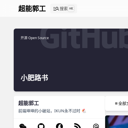
超能郭工
搜索
⌘
K
开源 Open Source
小肥路书
超能郭工
全部
前端坤坤的小破站，IKUN永不过时 🐔